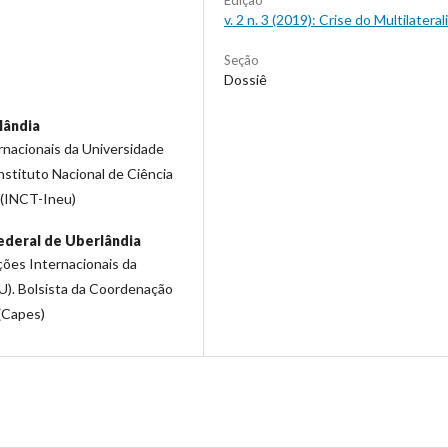
v. 2 n. 3 (2019): Crise do Multilatera
Seção
Dossiê
lândia
rnacionais da Universidade
nstituto Nacional de Ciência
 (INCT-Ineu)
ederal de Uberlândia
ões Internacionais da
U). Bolsista da Coordenação
(Capes)