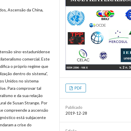
idos, Ascensão da China,
 tensão sino-estadunidense
lateralismo comercial. Este
ifica o próprio regime que
lização dentro do sistema”,
dos Unidos no sistema
PDF
ise. Para comprovar tal
ralismo e da sua relação
ural de Susan Strange. Por
Publicado
nse compreende a ascensão
2019-12-28
agnóstico está subjacente
undaram a crise do
Edição